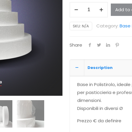
Cerchio
Add to 
quantity
Category:
Base i
SKU:
N/A
Share
Description
Base in Polistirolo, ideal
per pasticcieria e profes
dimensioni.
Disponibili in diversi Ø
Prezzo € da definire