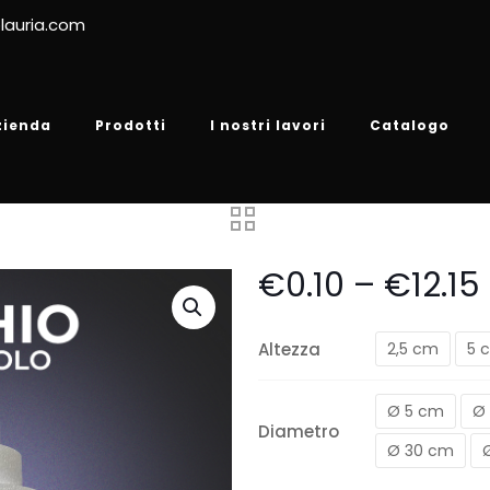
lauria.com
zienda
Prodotti
I nostri lavori
Catalogo
€
0.10
–
€
12.15
Altezza
2,5 cm
5 
Ø 5 cm
Ø
Diametro
Ø 30 cm