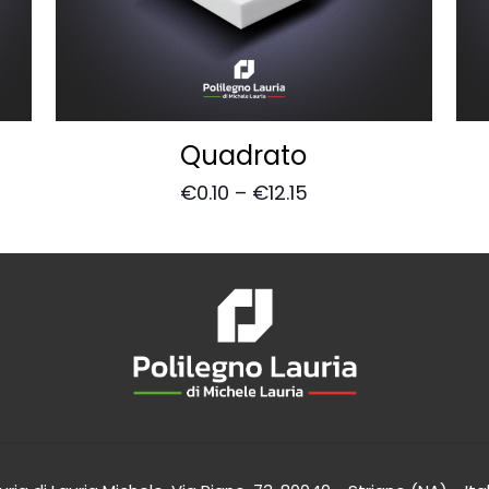
Quadrato
€
0.10
–
€
12.15