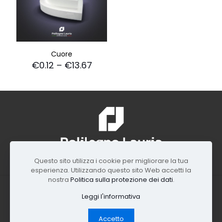
Cuore
€
0.12
–
€
13.67
Questo sito utilizza i cookie per migliorare la tua
esperienza. Utilizzando questo sito Web accetti la
nostra
Politica sulla protezione dei dati
.
© 2024 Polilegno Lauria di Lauria Michele. Via Piano, 73,
Leggi l'informativa
80040 - Striano (NA) - Italy P.IVA 08695531213
Accetto