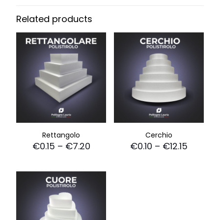
Related products
Rettangolo
Cerchio
€
0.15
–
€
7.20
€
0.10
–
€
12.15