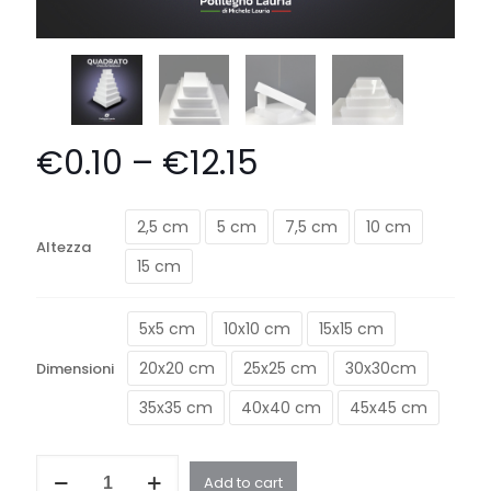
€
0.10
–
€
12.15
2,5 cm
5 cm
7,5 cm
10 cm
Altezza
15 cm
5x5 cm
10x10 cm
15x15 cm
20x20 cm
25x25 cm
30x30cm
Dimensioni
35x35 cm
40x40 cm
45x45 cm
Quadrato
Add to cart
quantity