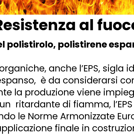
Resistenza al fuoc
l polistirolo, polistirene esp
ganiche, anche l’EPS, sigla id
ne espanso, è da considerarsi c
nte la produzione viene impie
 un ritardante di fiamma, l’EPS
do le Norme Armonizzate Eur
applicazione finale in costruz