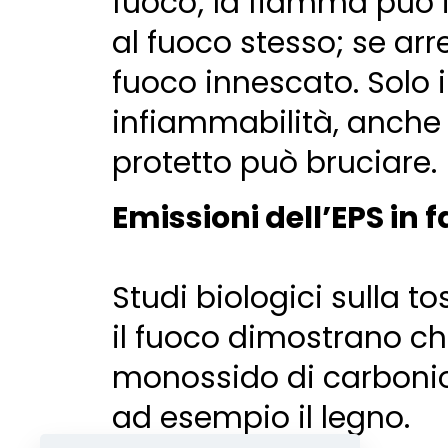
fuoco; la fiamma può 
al fuoco stesso; se arr
fuoco innescato. Solo 
infiammabilità, anche l
protetto può bruciare.
Emissioni dell’EPS in
Studi biologici sulla t
il fuoco dimostrano che
monossido di carbonio,
ad esempio il legno.