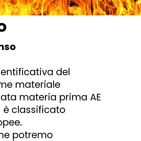
o
anso
entificativa del
ome materiale
gata materia prima AE
 è classificato
opee.
ione potremo