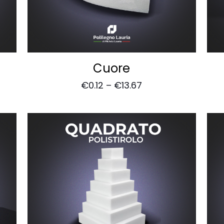
Cuore
€
0.12
–
€
13.67