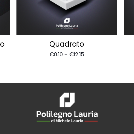
to
Quadrato
€
0.10
–
€
12.15