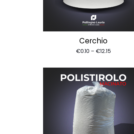
Cerchio
€
0.10
–
€
12.15