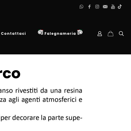
Contattaci
Falegnameria
rco