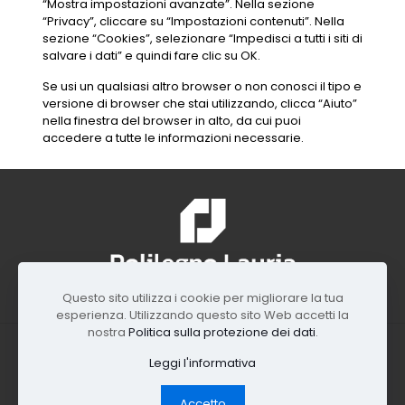
“Mostra impostazioni avanzate”. Nella sezione
“Privacy”, cliccare su “Impostazioni contenuti”. Nella
sezione “Cookies”, selezionare “Impedisci a tutti i siti di
salvare i dati” e quindi fare clic su OK.
Se usi un qualsiasi altro browser o non conosci il tipo e
versione di browser che stai utilizzando, clicca “Aiuto”
nella finestra del browser in alto, da cui puoi
accedere a tutte le informazioni necessarie.
Questo sito utilizza i cookie per migliorare la tua
esperienza. Utilizzando questo sito Web accetti la
nostra
Politica sulla protezione dei dati
.
© 2024 Polilegno Lauria di Lauria Michele. Via Piano, 73,
Leggi l'informativa
80040 - Striano (NA) - Italy P.IVA 08695531213
Accetto